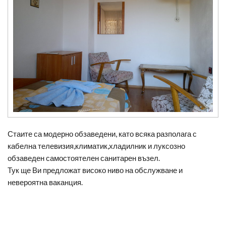
Стаите са модерно обзаведени, като всяка разполага с
кабелна телевизия,климатик,хладилник и луксозно
обзаведен самостоятелен санитарен възел.
Тук ще Ви предложат високо ниво на обслужване и
невероятна ваканция.