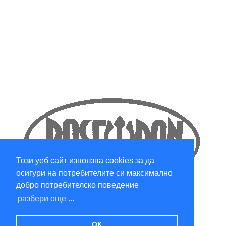
Този уеб сайт използва cookies за да
осигури на потребителите си максимално
добро потребителско поведение
разбери още ...
ОК